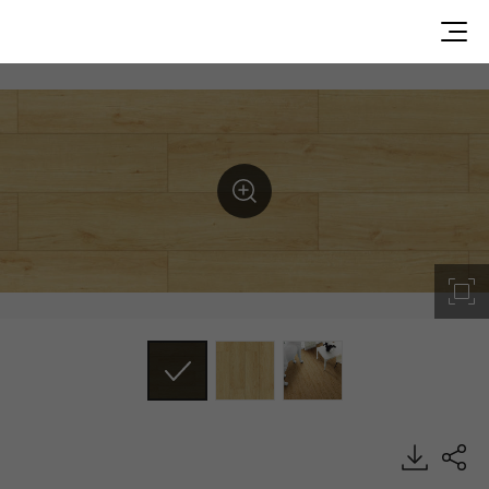
Milky Custard, Decotile Plank, Luxury Vinyl Tile, HFLOR