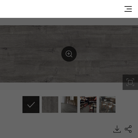
SIW3913, Signature Wood, Heterogeneous Sheet, HFLOR