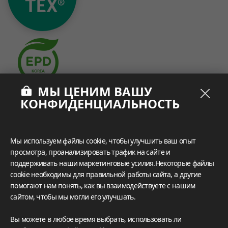
МЫ ЦЕНИМ ВАШУ
What These Certifications Mean
КОНФИДЕНЦИАЛЬНОСТЬ
ГАЛЕРЕИ ВДОХНОВЕНИЯ
Откройте для себя разнообразие дизайнерских
решений с помощью универсальных предложений,
Мы используем файлы cookie, чтобы улучшить ваш опыт
разработанных LX Hausys BENIF,
просмотра, проанализировать трафик на сайте и
включая подобранную коллекцию жилых и
поддерживать наши маркетинговые усилия.Некоторые файлы
коммерческих проектов, которые помогут вам
cookie необходимы для правильной работы сайта, а другие
представить свое идеальное пространство.
помогают нам понять, как вы взаимодействуете с нашим
сайтом, чтобы мы могли его улучшать.
Подробнее
Вы можете в любое время выбрать, использовать ли