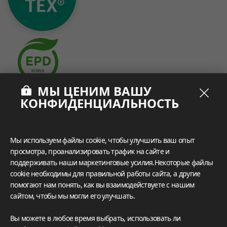
МЫ ЦЕНИМ ВАШУ
What These Certifications Mean
КОНФИДЕНЦИАЛЬНОСТЬ
ГАЛЕРЕИ ВДОХНОВЕНИЯ
Откройте для себя разнообразие дизайнерских
решений с помощью универсальных предложений,
Мы используем файлы cookie, чтобы улучшить ваш опыт
разработанных LX Hausys BENIF,
просмотра, проанализировать трафик на сайте и
включая подобранную коллекцию жилых и
поддерживать наши маркетинговые усилия.Некоторые файлы
коммерческих проектов, которые помогут вам
cookie необходимы для правильной работы сайта, а другие
представить свое идеальное пространство.
помогают нам понять, как вы взаимодействуете с нашим
сайтом, чтобы мы могли его улучшать.
Подробнее
Вы можете в любое время выбрать, использовать ли