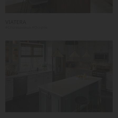
VIATERA
#Столешница
#Остров