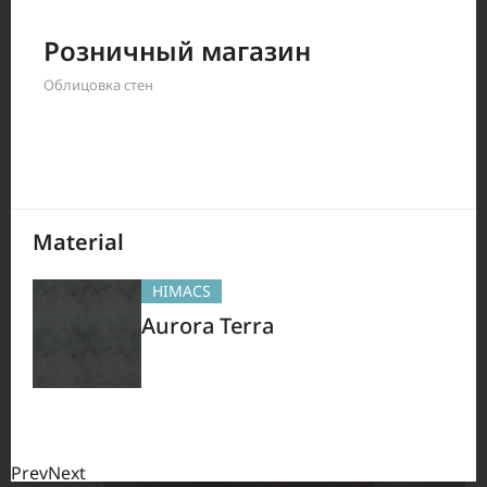
Розничный магазин
Filter by
Облицовка стен
282
Результаты
Material
HIMACS
Aurora Terra
Prev
Next