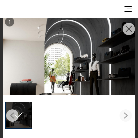
1
ГАЛЕРЕИ ДЛЯ
ВДОХНОВЕНИЯ
Исследуйте вдохновляющие пространства и
дизайнерские решения с использованием
напольных покрытий, акрилового камня и
пленки от LX Hausys в красивых
коммерческих и жилых помещениях.
Посмотрите на потрясающее применение
наших разнообразных материалов на кухне и
в ванной комнате.